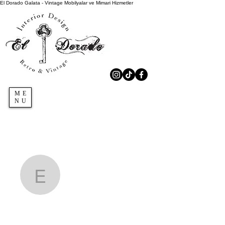
El Dorado Galata - Vintage Mobilyalar ve Mimari Hizmetler
ME
NU
Diğer Eylemler
Takip Et
eldoradogalata
Admin
eldoradogalata
0 Takipçiler
0 Takip edilenler