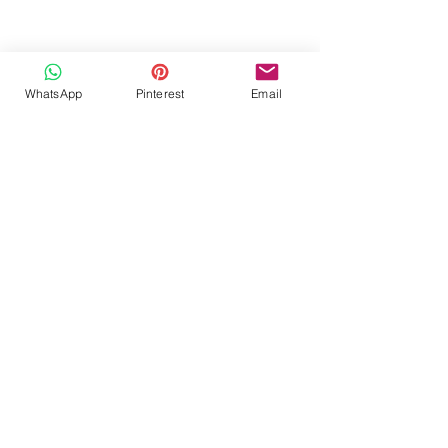
WhatsApp
Pinterest
Email
Romanesk dönemi, 
Avrupa'nın mimarlık 
tarihinde önemli bir yer 
tutar. Dini yapılarla 
özdeşleşen bu stil, dönemin 