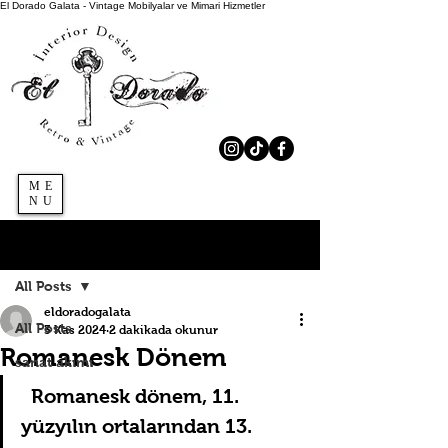
El Dorado Galata - Vintage Mobilyalar ve Mimari Hizmetler
ME
NU
Kaydol
Yazı
All Posts
eldoradogalata
All Posts
3 Kas 2024
2 dakikada okunur
Romanesk Dönem
sanat akımı
  Romanesk dönem, 11. 
yüzyılın ortalarından 13. 