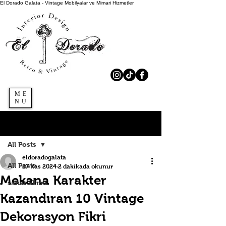
El Dorado Galata - Vintage Mobilyalar ve Mimari Hizmetler
ME
NU
Kaydol
Yazı
All Posts
eldoradogalata
All Posts
27 Kas 2024
2 dakikada okunur
Mekana Karakter
sanat akımı
Kazandıran 10 Vintage
Dekorasyon Fikri