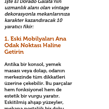
İşte El Dorado Galata’nın 
uzmanlık alanı olan vintage 
dekorasyonla mekanlarınıza 
karakter kazandıracak 10 
yaratıcı fikir: 
1. Eski Mobilyaları Ana 
Odak Noktası Haline 
Getirin 
Antika bir konsol, yemek 
masası veya dolap, odanın 
merkezinde tüm dikkatleri 
üzerine çekebilir. Bu parçalar 
hem fonksiyonel hem de 
estetik bir vurgu yaratır. 
Eskitilmiş ahşap yüzeyler, 
mekana nostaljik bir doku 