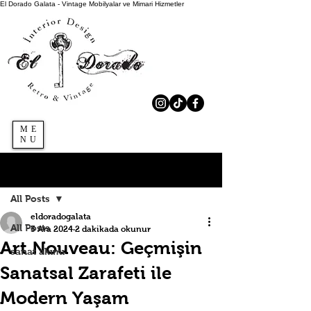
El Dorado Galata - Vintage Mobilyalar ve Mimari Hizmetler
ME
NU
Kaydol
Yazı
All Posts
eldoradogalata
All Posts
3 Ara 2024
2 dakikada okunur
Art Nouveau: Geçmişin
sanat akımı
Sanatsal Zarafeti ile
Modern Yaşam