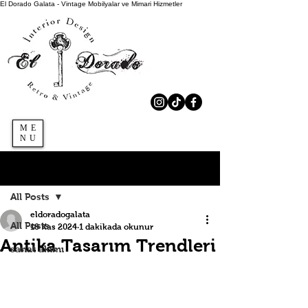
El Dorado Galata - Vintage Mobilyalar ve Mimari Hizmetler
ME
NU
Kaydol
Yazı
All Posts
eldoradogalata
All Posts
18 Kas 2024
1 dakikada okunur
Antika Tasarım Trendleri
sanat akımı