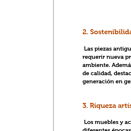
2. Sostenibili
 Las piezas antiguas y vintage apoyan un estilo de vida sostenible. Al no 
requerir nueva p
ambiente. Además
de calidad, destac
generación en ge
3. Riqueza artí
 Los muebles y accesorios antiguos reflejan los movimientos artísticos de 
diferentes épocas