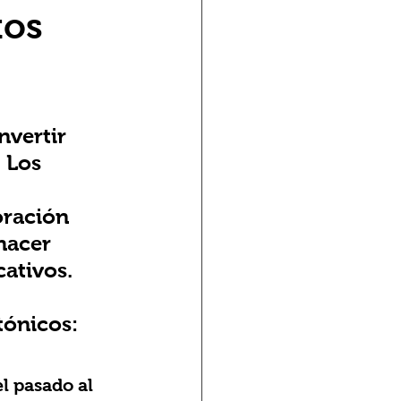
tos
vertir 
 Los 
oración 
hacer 
ativos. 
 
tónicos: