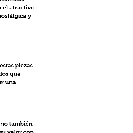
el atractivo 
ostálgica y 
dos que 
er una 
su valor con 