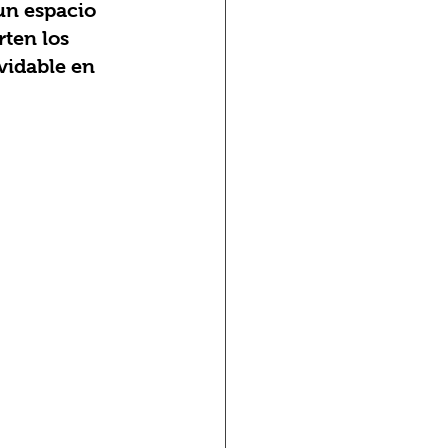
un espacio 
ten los 
vidable en 