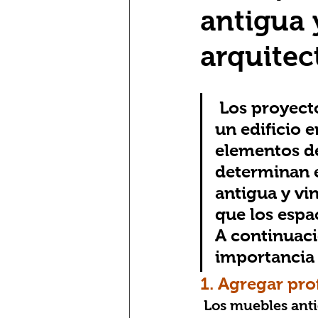
antigua 
arquitec
Los proyecto
un edificio e
elementos de
determinan el
antigua y vi
que los espac
A continuaci
importancia 
1. Agregar pro
 Los muebles antiguos y vintage trasladan el arte y la artesanía del pasado al 