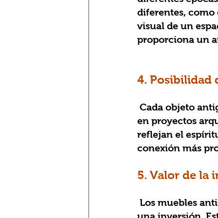
diferentes, como 
visual de un espa
proporciona un a
4. Posibilidad
 Cada objeto antiguo o vintage tiene su propia historia. El uso de estas piezas 
en proyectos arqu
reflejan el espíri
conexión más pro
5. Valor de la 
 Los muebles antiguos no son sólo un elemento de decoración, sino también 
una inversión. Es