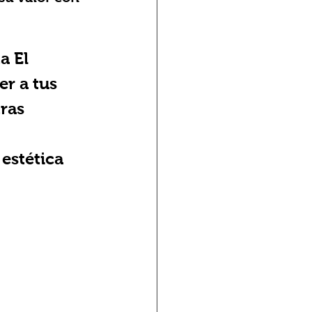
a El 
r a tus 
ras 
estética 