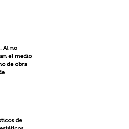
an el medio 
no de obra 
de 
estéticos 