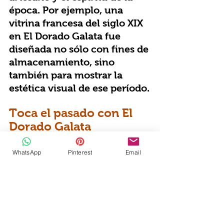
época. Por ejemplo, una 
vitrina francesa del siglo XIX 
en El Dorado Galata fue 
diseñada no sólo con fines de 
almacenamiento, sino 
también para mostrar la 
estética visual de ese período.
Toca el pasado con El 
Dorado Galata
 El Dorado Galata ofrece no 
sólo un punto de compras 
WhatsApp
Pinterest
Email
para los amantes de las 
antigüedades, sino también 
un lugar donde viajar al 
pasado. Cada pieza de 
nuestra tienda está lista para 