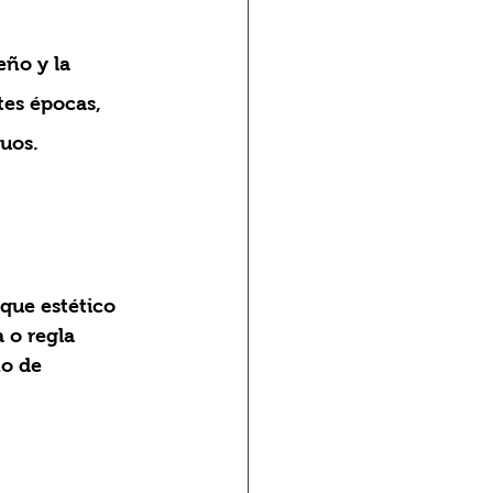
tes épocas, 
duos. 
oque estético 
 o regla 
ño de 