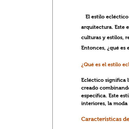
   El estilo ecléctico se destaca como un enfoque único en el arte, el diseño y la 
arquitectura. Este 
culturas y estilos, 
Entonces, ¿qué es e
¿Qué es el estilo ec
Ecléctico significa 
creado combinando v
específica. Este es
interiores, la moda 
Características de