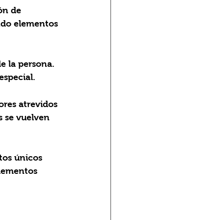
ón de 
ando elementos 
de la persona. 
especial.
res atrevidos 
s se vuelven 
tos únicos 
lementos 