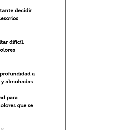
rtante decidir 
esorios 
ar difícil. 
olores 
 profundidad a 
s y almohadas.
ad para 
olores que se 