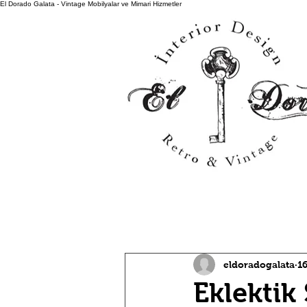
El Dorado Galata - Vintage Mobilyalar ve Mimari Hizmetler
All Posts
eldoradogalata
1
Eklektik 