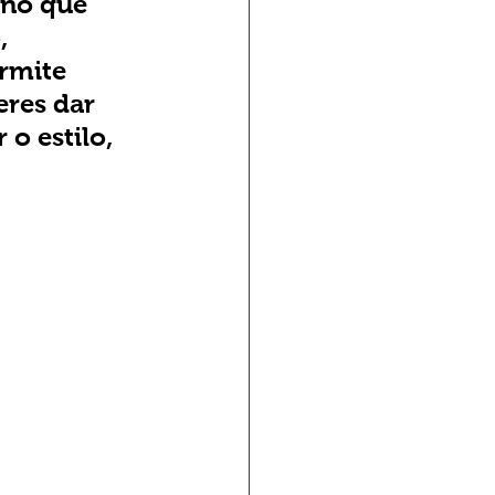
eño que 
, 
ermite 
eres dar 
 o estilo, 