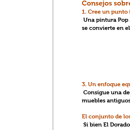
Consejos sobre
1. Cree un punto 
Una pintura Pop 
se convierte en el
3. Un enfoque eq
 Consigue una decoración equilibrada combinando el detalle artesanal de los 
muebles antiguos 
El conjunto de lo
 Si bien El Dorado Galata ofrece piezas únicas para los amantes de las 