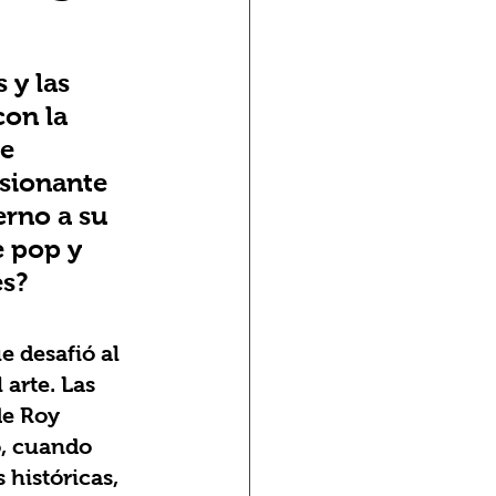
 y las 
con la 
e 
sionante 
rno a su 
 pop y 
es?
 desafió al 
arte. Las 
de Roy 
o, cuando 
históricas, 