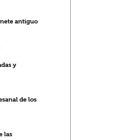
inete antiguo 
:
das y 