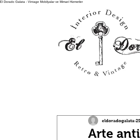
El Dorado Galata - Vintage Mobilyalar ve Mimari Hizmetler
All Posts
eldoradogalata
2
Arte ant