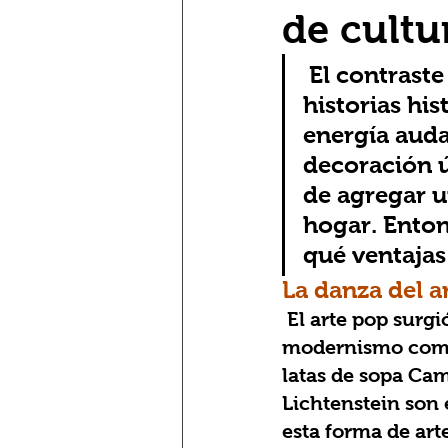
de cultu
El contraste
historias his
energía audaz
decoración ú
de agregar u
hogar. Enton
qué ventajas 
La danza del 
El arte pop surg
modernismo combi
latas de sopa Cam
Lichtenstein son 
esta forma de art