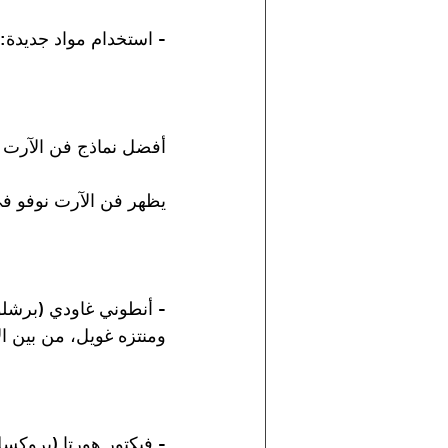
- استخدام مواد جديدة: 
أفضل نماذج فن الآرت ن
يظهر فن الآرت نوفو في
- أنطوني غاودي (برشلونة
ومنتزه غويل، من بين الأم
- فيكتور هورتا (بروكسل)