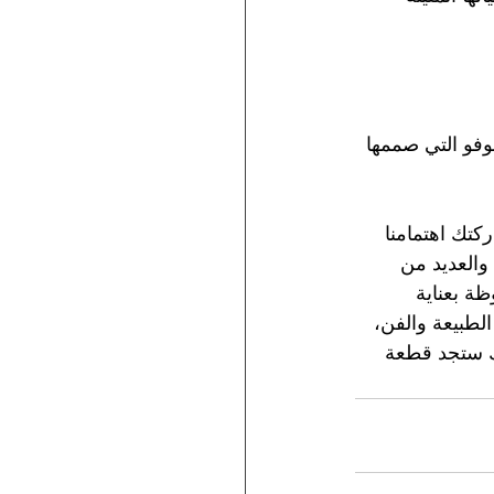
وفو التي صممها 
حن في El Dorado Galata سعداء بمشاركتك اهتمامنا 
والعديد من 
ة بعناية 
لطبيعة والفن، 
نك ستجد قطعة 