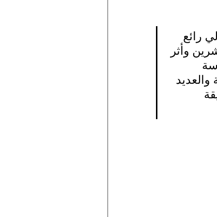
ي رائع 
رين وأثر 
سة 
 والعديد 
قة 