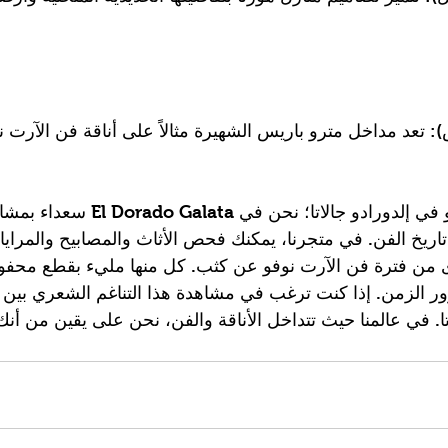
): تعد مداخل مترو باريس الشهيرة مثالاً على أناقة فن الآرت ن
 اكتشف فن الآرت نوفو في إلدورادو جالاتا؛ ن
 تاريخ الفن. في متجرنا، يمكنك فحص الأثاث والمصابيح والمرايا 
رى من فترة فن الآرت نوفو عن كثب. كل منها مليء بقطع محفوظ
رور الزمن. إذا كنت ترغب في مشاهدة هذا التناغم الشعري بين ا
اتا. في عالمنا حيث تتداخل الأناقة والفن، نحن على يقين من أ