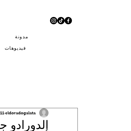
مدونة
فيديوهات
جميع المشاركات
eldoradogalata
11 يناير 2025
إلدورادو جا