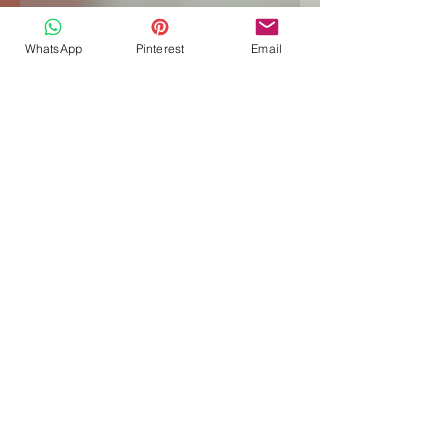
Dosya Yükle
WhatsApp
Pinterest
Email
Gönder
-03:05
0555 072 55 00
eldoradogalataa@gmail.com
Şahkulu, Serdar-ı Ekrem Cd. No: 9,
34420 Beyoğlu/İstanbul
©2017 by El Dorado Galata. Proudly
created with Wix.com